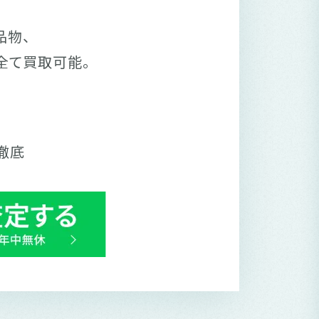
品物、
全て買取可能。
徹底