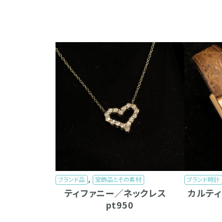
,
ブランド品
宝飾品とその素材
ブランド時計
ティファニー／ネックレス
カルテ
pt950