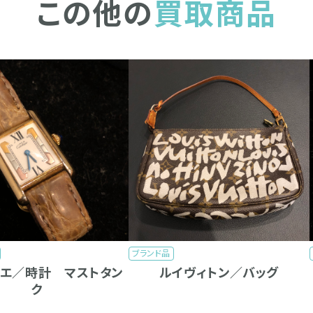
この他の
買取商品
ブランド品
ィエ／時計 マストタン
ルイヴィトン／バッグ
ク